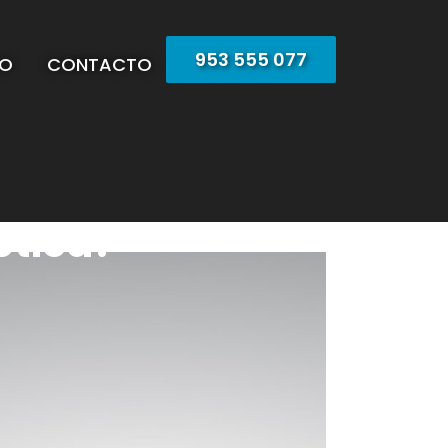
953 555 077
EO
CONTACTO
ética?