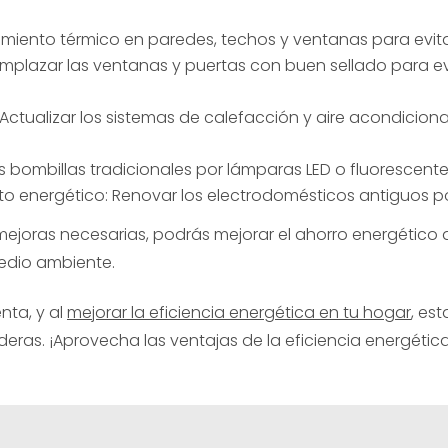
lamiento térmico en paredes, techos y ventanas para evita
mplazar las ventanas y puertas con buen sellado para evit
 Actualizar los sistemas de calefacción y aire acondicio
las bombillas tradicionales por lámparas LED o fluorescen
o energético: Renovar los electrodomésticos antiguos po
mejoras necesarias, podrás mejorar el ahorro energético de
medio ambiente.
ta, y al
mejorar la eficiencia energética en tu hogar
, es
ideras. ¡Aprovecha las ventajas de la eficiencia energéti