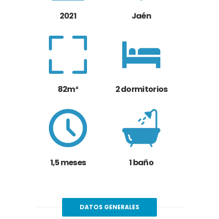
2021
Jaén
82m²
2 dormitorios
1,5 meses
1 baño
DATOS GENERALES