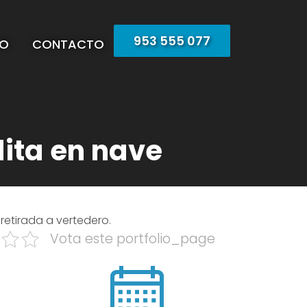
953 555 077
EO
CONTACTO
lita en nave
retirada a vertedero.
Vota este portfolio_page