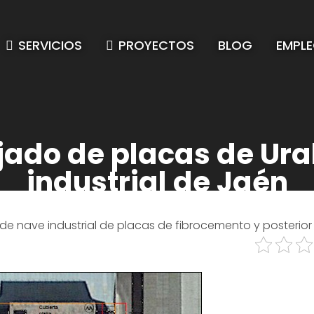
SERVICIOS
PROYECTOS
BLOG
EMPL
jado de placas de Ura
industrial de Jaén
e nave industrial de placas de fibrocemento y posterior 